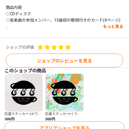
商品内容

◇CDディスク

◇各楽曲の参加メンバー、15曲目の歌詞付きのカード(4ページ)

もっと見る
料金

◇アルバム ¥3000(+税¥300)

ショップの評価
楽曲

◇All songs composed by Ayumi Kobayashi

ショップのレビューを見る
このショップの商品
01 夢みる孔雀

02 春は思いのまま

03 青葉の果

04 琥珀になるまで

05 タルト・ゼネラル・レクラーク

06 Mekong16

07 The flowers of Chiang Mai “early morning”

応援ステッカー (ホワイ
応援ステッカー(イラス
08 The flowers of Chiang Mai “twilight”

ト)
ト)
円
円
300
300
09 SUNDAY TULIPS

アプリでショップを見る
10 おそとお茶会のテーマ
