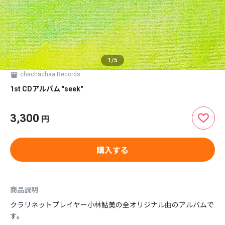
1
/
5
chacháchaa Records
1st CDアルバム "seek"
3,300
円
購入する
商品説明
クラリネットプレイヤー小林鮎美の全オリジナル曲のアルバムで
す。
