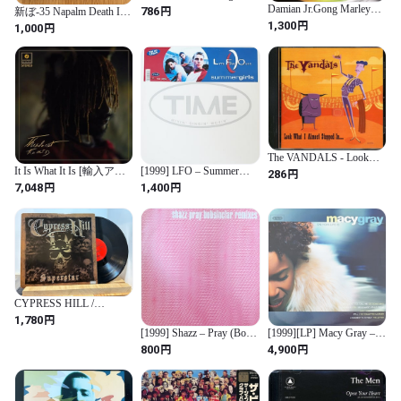
Mystery Tour [CD]
Damian Jr.Gong Marley
円
786
新ぼ-35 Napalm Death Is
Still Searchingインチ
円
Dead - 無題 (通称：泥門
1,300
円
1,000
博士) (CD-R)
The VANDALS - Look
What I Almost Stepped In
It Is What It Is [輸入アナ
[1999] LFO – Summer
円
286
[CD]
ログ盤 / レッド・ヴァイ
Girls [TIME Records]
円
円
7,048
1,400
ナル / 日本語帯付 / 解説
書 / 歌詞対訳付]
(BF100BR) [Analog]
CYPRESS HILL /
SUPERSTAR
円
1,780
[1999] Shazz – Pray (Bob
[1999][LP] Macy Gray –
Sinclar Remixes)
On How Life Is [Epic]
円
円
800
4,900
[Columbia]