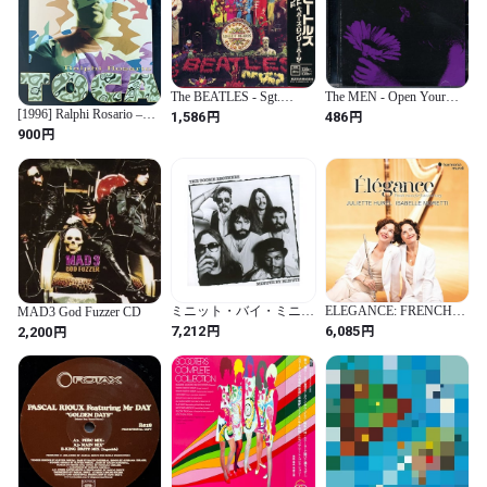
The BEATLES - Sgt.
The MEN - Open Your
Pepper's Lonely Hearts
Heart [CD]
[1996] Ralphi Rosario –
円
円
1,586
486
Club Band [CD]
Toca [Nite Stuff]
円
900
ミニット・バイ・ミニッ
ELEGANCE: FRENCH
MAD3 God Fuzzer CD
ト
MUSIC FOR FLUTE
円
円
円
7,212
6,085
2,200
AND HARP (輸入盤)