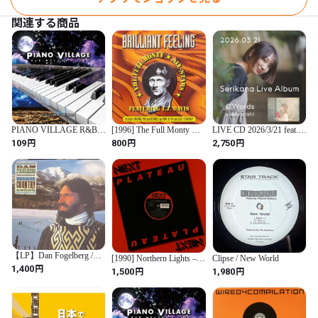
11 wander

関連する商品
12 うつろう

13 月に誘われて

14 Almejando Nuvens

15 Cor Ambar

全15曲

PIANO VILLAGE R&B
[1996] The Full Monty All-
LIVE CD 2026/3/21 feat.鈴
MELLOW TONE compiled
Stars Featuring T.J. Davis –
木あい @水道橋words
円
円
円
109
800
2,750
by DJ AT THE
Brilliant Feeling [BMG]
参加ミュージシャン

WORK【CD、音楽 中古
CD】レンタル落ちmr-
220815-196
小林 鮎美 : 作曲,クラリネット

鳴海 碧 : ピアノ

紺田 凌平 : アコースティックギター

山田”やーそ”裕 : 七弦ギター

Marcelo Maia  from Brazil : フレットレスベース

【LP】Dan Fogelberg /
Clipse / New World
[1990] Northern Lights –
High Country Snows
円
1,400
Jet Lag [Next Plateau
円
円
1,980
1,500
Cor Ambar スペシャルゲスト

Records Inc.]
Roberta Campos  from Brazil : 作詞,ボーカル

Patrick Blancos  from Brazil: クラシックギター