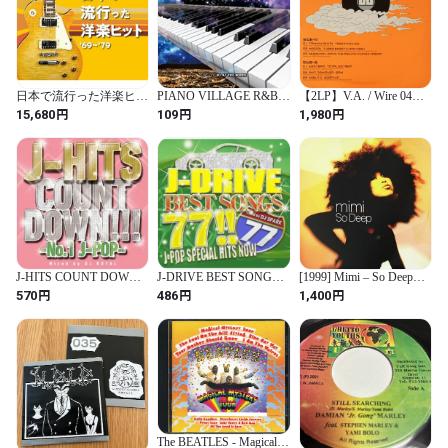
日本で流行った洋楽ヒッ
PIANO VILLAGE R&B
【2LP】V.A. / Wire 04
ト '69～'79 CD5枚組
MELLOW TONE compiled
Compilation (Ki/oon)
円
円
円
15,680
109
1,980
by DJ AT THE
(SYUM 0268/0269)
WORK【CD、音楽 中古
CD】レンタル落ちmr-
220815-199
J-HITS COUNT DOWN
J-DRIVE BEST SONGS
[1999] Mimi – So Deep
No.1 J-POP Mixed by DJ
77!! J-POP SPECIAL
[Victor]
円
円
円
570
486
1,400
ROYAL 2CD【CD、音楽
HITS NOW Mixed by DJ
中古 CD】レンタル落ち
SPARK【CD、音楽 中古
mr-233595-196
CD】レンタル落ちmr-
233142-196
The BEATLES - Magical