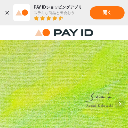
PAY IDショッピングアプリ
ステキな商品と出会おう
開く
22K