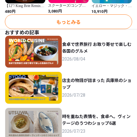
スクーターズ/コンプリ
【12”/ King Britt Remix】
イエロー・マジック・オ
ート・コレクション(紙
Pascal Rioux Featuring Mr.
ーケストラ(2018年リマ
円
円
円
3,080
480
10,910
ジャケット)
Day / Golden Days (Rotax)
スタリング)(Collector's
(R018)
Vinyl Edition)(完全生産限
もっとみる
定盤) [Analog]
おすすめの記事
食卓で世界旅行 お取り寄せで楽しむ
各国のグルメ
2026/08/04
店主の物語が詰まった 兵庫県のショ
ップ
2026/07/28
時を重ねた表情を、食卓へ。ヴィン
テージのうつわショップ6選
2026/07/23